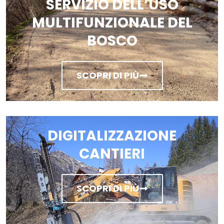
SERVIZIO DELL’USO
MULTIFUNZIONALE DEL
BOSCO
SCOPRI DI PIÙ
DIGITALIZZAZIONE
CANTIERI
SCOPRI DI PIÙ