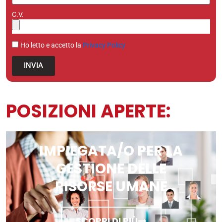
C.V.
Ho letto e accetto la
Privacy Policy
INVIA
POSIZIONI APERTE:
IMPIEGATA/O PER LA
GESTIONE DELLE
RISORSE UMANE
SCOPRI DI PIÙ