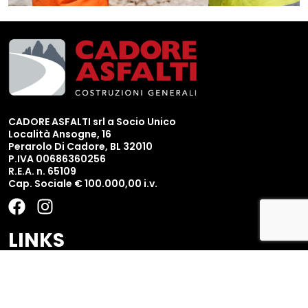
CADORE ASFALTI srl a Socio Unico
Località Ansogne, 16
Perarolo Di Cadore, BL 32010
P.IVA 00686360256
R.E.A. n. 65109
Cap. Sociale € 100.000,00 i.v.
F
I
a
n
c
s
LINKS
e
t
b
a
Chi siamo
o
g
Servizi
o
r